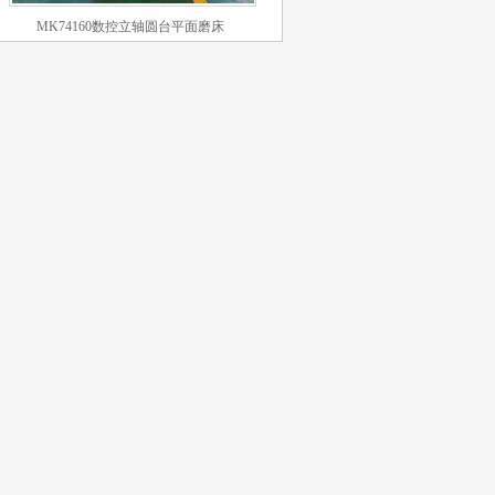
MK74160数控立轴圆台平面磨床