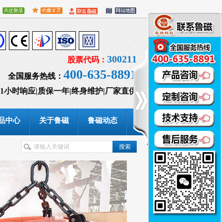
300211
股票代码：
400-635-8891
全国服务热线：
1小时响应|质保一年|终身维护|厂家直供
品中心
关于鲁磁
鲁磁动态
联系鲁磁