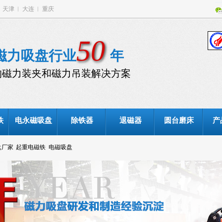
︱
天津
︱
大连
︱
重庆
50
磁力吸盘行业
年
的磁力装夹和磁力吊装解决方案
铁
电永磁吸盘
除铁器
退磁器
圆台磨床
产
盘厂家
起重电磁铁
电磁吸盘