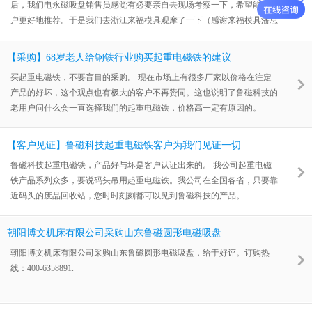
后，我们电永磁吸盘销售员感觉有必要亲自去现场考察一下，希望能给用
户更好地推荐。于是我们去浙江来福模具观摩了一下（感谢来福模具潘总
的热情宽待），和领导们在现场讨论一番，做出了方案。
【采购】68岁老人给钢铁行业购买起重电磁铁的建议
买起重电磁铁，不要盲目的采购。 现在市场上有很多厂家以价格在注定
产品的好坏，这个观点也有极大的客户不再赞同。这也说明了鲁磁科技的
老用户问什么会一直选择我们的起重电磁铁，价格高一定有原因的。
【客户见证】鲁磁科技起重电磁铁客户为我们见证一切
鲁磁科技起重电磁铁，产品好与坏是客户认证出来的。 我公司起重电磁
铁产品系列众多，要说码头吊用起重电磁铁。我公司在全国各省，只要靠
近码头的废品回收站，您时时刻刻都可以见到鲁磁科技的产品。
朝阳博文机床有限公司采购山东鲁磁圆形电磁吸盘
朝阳博文机床有限公司采购山东鲁磁圆形电磁吸盘，给于好评。订购热
线：400-6358891.