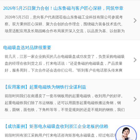
2026年5月25日聚力合创！山东鲁磁与客户匠心深耕，同筑华章
2026年5月25日，意向客户代表团莅临山东鲁磁工业科技有限公司参观考
察。双方秉持匠心深耕、聚力合创的合作理念，围绕磁力装备技术迭代、
场景适配应用及长期战略合作布局展开深入交流，以品质为基、以创新为
翼，携手探索行业发展新机遇。
电磁吸盘选对品牌很重要
前几天，江苏一家企业购买的几台电磁吸盘成功发货了，负责采购电磁吸
盘的经理在收到货之后，打来电话说：“还是鲁磁的电磁吸盘，产品质量
好，服务周到，下次合作还会选你们公司。”听到客户在电话那头传来爽
朗的笑声，我们付出再多辛苦也值了。
【应用案例】起重电磁铁为钢铁行业谋利益
前段时间我们在南通卖了一套吊钢板用的起重电磁铁，收到用户的好评。
起重电磁铁我们除了吊运钢板，还可以用圆形起重电磁铁搬运角钢，钢
板，圆钢，面包铁，下角料等等，不管是规则的还是不规则的钢铁，我们
都可以搞定。
【成功案例】矩形电永磁吸盘收到浙江企业老板的信赖
前段时间有浙江采购用户打来电话咨询矩形电永磁吸盘，经过电话沟通之