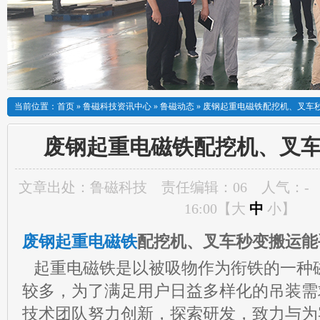
当前位置：
首页
»
鲁磁科技资讯中心
»
鲁磁动态
»
废钢起重电磁铁配挖机、叉车
废钢起重电磁铁配挖机、叉
文章出处：鲁磁科技
责任编辑：06
人气：
-
16:00【
大
中
小
】
废钢起重电磁铁
配挖机、叉车秒变搬运能
起重电磁铁是以被吸物作为衔铁的一种
较多，为了满足用户日益多样化的吊装需
技术团队努力创新，探索研发，致力与为