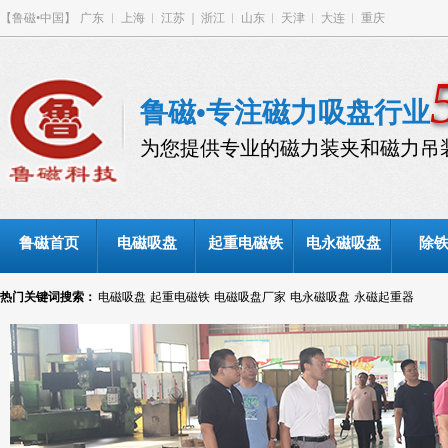
【鲁磁•中国】
广东
︳
上海
︱
江苏
｜
浙江
︱
山东
︱
天津
︱
大连
︱
重庆
鲁磁•专注磁力吸盘行业
为您提供专业的磁力装夹和磁力吊
鲁磁首页
电磁吸盘
起重电磁铁
电永磁吸盘
除
热门关键词搜索：
电磁吸盘
起重电磁铁
电磁吸盘厂家
电永磁吸盘
永磁起重器