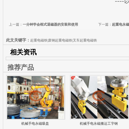
--
上一篇：
一分钟学会框式退磁器的安装和使用
下一篇：
起重电永磁
此文关键字：
起重电磁铁|废钢起重电磁铁|叉车起重电磁铁
相关资讯
推荐产品
机械手电永磁吸盘
机械手电永磁搬运工字钢