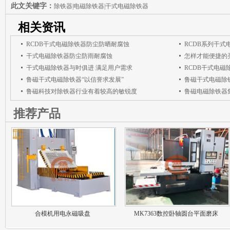
此文关键字：
除铁器|电磁除铁器|干式电磁除铁器
相关资讯
RCDB干式电磁除铁器防尘防晒耐腐蚀
干式电磁除铁器防尘防雨耐腐蚀
怎样才能便捷的
干式电磁除铁器与时俱进 满足用户需求
RCDB干式电
鲁磁干式电磁除铁器“以信誉求发展”
鲁磁干式电磁除
鲁磁科技对除铁器行业有着较高的敏锐度
鲁磁电磁除铁器集
推荐产品
合模机用电永磁吸盘
MK7363数控卧轴圆台平面磨床