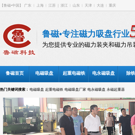
【鲁磁•中国】
广东
︳
上海
︱
江苏
｜
浙江
︱
山东
︱
天津
︱
大连
︱
重庆
鲁磁•专注磁力吸盘行业
为您提供专业的磁力装夹和磁力吊
鲁磁首页
电磁吸盘
起重电磁铁
电永磁吸盘
除
热门关键词搜索：
电磁吸盘
起重电磁铁
电磁吸盘厂家
电永磁吸盘
永磁起重器