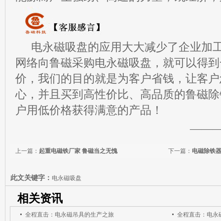
电永磁吸盘的应用大大减少了企业加工
网络向鲁磁采购电永磁吸盘，就可以得到
价，我们的目的就是为客户省钱，让客户
心，并且买到高性价比、高品质的鲁磁除
户用低价格获得满意的产品！
——
上一篇：
起重电磁铁厂家 鲁磁当之无愧
下一篇：
电磁除铁器
此文关键字：
电永磁吸盘
相关资讯
全程直击：电永磁吊具的生产之旅
全程直击：电永