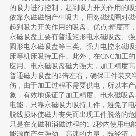
的吸力进行控制，起到吸力开关作用的吸
依靠永磁磁钢产生吸力，用激磁线圈对磁
起到吸力开关作用的吸盘。优点:精度高
永磁吸盘主要有普通矩形电永磁吸盘、强
圆形电永磁吸盘等三类。强力电控永磁吸
床等机床吸持工件。此外，在CNC加工
应用。电永磁吸盘磁力强大，加工精度高
普通磁力吸盘的2倍左右，确保工件装夹
伤，由于加工过程不需要供电，所以本产
象，有效地保证了加工精度。电永磁吸盘
电能，只靠永磁吸力吸持工件，避免了电
脱线损坏使磁力丧失而出现工件脱落的危
只是在充磁和消磁过程的1-2秒内使用电
能源而产生强劲、高速的力量，既经济，