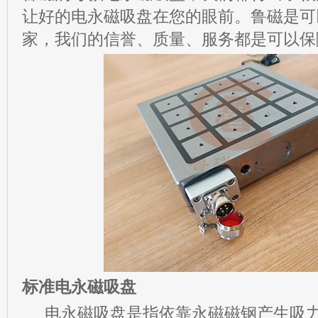
让好的电永磁吸盘在您的眼前。鲁磁是可
家，我们的信誉、质量、服务都是可以保
标准电永磁吸盘
电永磁吸盘是指依靠永磁磁钢产生吸力