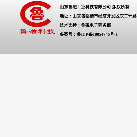
山东鲁磁工业科技有限公司 版权所有
地址：山东省临清市经济开发区东二环
技术支持：鲁磁电子商务部
备案号：
鲁ICP备18054746号-1