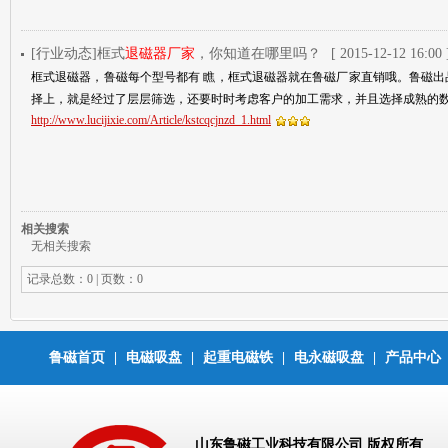
[行业动态]框式
退磁器厂家
，你知道在哪里吗？
[ 2015-12-12 16:00 
框式退磁器，鲁磁每个型号都有 瞧，框式退磁器就在鲁磁厂家直销哦。鲁磁出
择上，就是经过了层层筛选，还要时时考虑客户的加工需求，并且选择成熟的
http://www.lucijixie.com/Article/kstcqcjnzd_1.html
相关搜索
无相关搜索
记录总数：0 | 页数：0
鲁磁首页
|
电磁吸盘
|
起重电磁铁
|
电永磁吸盘
|
产品中心
山东鲁磁工业科技有限公司 版权所有