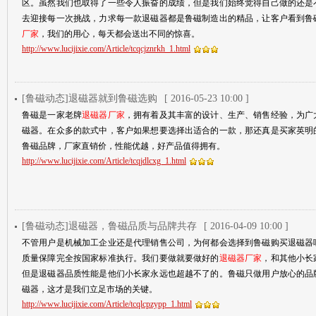
区。虽然我们也取得了一些令人振奋的成绩，但是我们始终觉得自己做的还是
去迎接每一次挑战，力求每一款退磁器都是鲁磁制造出的精品，让客户看到鲁
厂家
，我们的用心，每天都会送出不同的惊喜。
http://www.lucijixie.com/Article/tcqcjznrkh_1.html
[鲁磁动态]退磁器就到鲁磁选购
[ 2016-05-23 10:00 ]
鲁磁是一家老牌
退磁器厂家
，拥有着及其丰富的设计、生产、销售经验，为广
磁器。在众多的款式中，客户如果想要选择出适合的一款，那还真是买家英明
鲁磁品牌，厂家直销价，性能优越，好产品值得拥有。
http://www.lucijixie.com/Article/tcqjdlcxg_1.html
[鲁磁动态]退磁器，鲁磁品质与品牌共存
[ 2016-04-09 10:00 ]
不管用户是机械加工企业还是代理销售公司，为何都会选择到鲁磁购买退磁器
质量保障完全按国家标准执行。我们要做就要做好的
退磁器厂家
，和其他小长
但是退磁器品质性能是他们小长家永远也超越不了的。鲁磁只做用户放心的品
磁器，这才是我们立足市场的关键。
http://www.lucijixie.com/Article/tcqlcpzypp_1.html