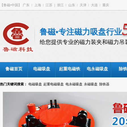
【鲁磁•中国】
广东
︳
上海
︱
江苏
｜
浙江
︱
山东
︱
天津
︱
大连
︱
重庆
鲁磁•专注磁力吸盘行业
给您提供专业的磁力装夹和磁力吊
鲁磁首页
电磁吸盘
起重电磁铁
电永磁吸盘
除
热门关键词搜索：
电磁吸盘
起重电磁吸盘
电永磁吸盘
永磁吸盘
除铁器