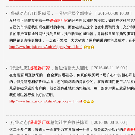
[鲁磁动态]订购退磁器，一分钟轻松全部搞定
[ 2016-06-30 10:00 ]
互联网正悄悄改变着一些
退磁器厂家
的经营理念和销售模式，如何在这样的竞
自己的市场是我们现在面对的事情。而鲁磁就在这个改变中脱颖而出，充分利
多的用户直接通过网络找到鲁磁，找到鲁磁的退磁器，并能和鲁磁采购客服直
的网销更直接更快捷，一点都不繁琐，大大省去了用户的采购时间及成本，还
http://www.lucijixie.com/Article/dgtcqyfzqs_1.html
[行业动态]
退磁器厂家
，鲁磁信誉无人能比
[ 2016-06-11 16:00 ]
在鲁磁官网直接采购一台全新的退磁器，你真的敢买吗？用户心中的担心和
的，但是请您相信鲁磁品牌，您的顾虑真的是多余的。在鲁磁我们把产品品质
凡是鲁磁承诺给客户的，就会设身处地的为您着想。每一篇客户见证就是好的
我们退磁器行业中好的证明。
http://www.lucijixie.com/Article/tcqcjlcxyw_1.html
[行业动态]
退磁器厂家
总能让客户收获惊喜
[ 2016-06-08 16:00 ]
这二十多年来，鲁磁人一直在努力重复做同一件事，就是成为受欢迎的
退磁器