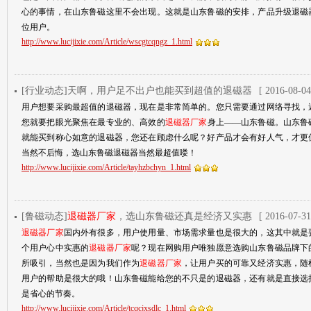
心的事情，在山东鲁磁这里不会出现。这就是山东鲁磁的安排，产品升级退磁
位用户。
http://www.lucijixie.com/Article/wscgtcqngz_1.html
[行业动态]天啊，用户足不出户也能买到超值的退磁器
[ 2016-08-04
用户想要采购最超值的退磁器，现在是非常简单的。您只需要通过网络寻找，
您就要把眼光聚焦在最专业的、高效的
退磁器厂家
身上——山东鲁磁。山东鲁
就能买到称心如意的退磁器，您还在顾虑什么呢？好产品才会有好人气，才更
当然不后悔，选山东鲁磁退磁器当然最超值喽！
http://www.lucijixie.com/Article/tayhzbchyn_1.html
[鲁磁动态]
退磁器厂家
，选山东鲁磁还真是经济又实惠
[ 2016-07-31
退磁器厂家
国内外有很多，用户使用量、市场需求量也是很大的，这其中就是
个用户心中实惠的
退磁器厂家
呢？现在网购用户唯独愿意选购山东鲁磁品牌下
所吸引，当然也是因为我们作为
退磁器厂家
，让用户买的可靠又经济实惠，随
用户的帮助是很大的哦！山东鲁磁能给您的不只是的退磁器，还有就是直接选
是省心的节奏。
http://www.lucijixie.com/Article/tcqcjxsdlc_1.html