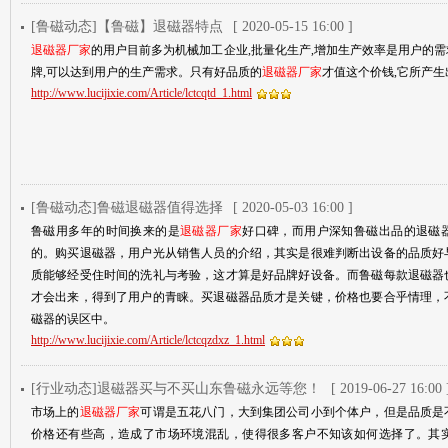
[鲁磁动态]【鲁磁】退磁器特点
[ 2020-05-15 16:00 ]
退磁器厂家
的用户目前多为机械加工企业,批量化生产,增加生产效率是用户的
牌,可以达到用户的生产需求。只有好品质的
退磁器厂家
才值这个价钱,它所产
http://www.lucijixie.com/Article/lctcqtd_1.html
[鲁磁动态]鲁磁退磁器值得选择
[ 2020-05-03 16:00 ]
鲁磁用多年的时间换来的是
退磁器厂家
好口碑，而用户深知鲁磁出品的退磁
的。购买退磁器，用户光从销售人员的介绍，其实是很难判断出设备的品质好
质能够经受住时间的洗礼与考验，这才算是好品牌好设备。而鲁磁每款退磁器
才会出来，得到了用户的青睐。买退磁器品质才是关键，价格也要合乎情理，
磁器的误区中。
http://www.lucijixie.com/Article/lctcqzdxz_1.html
[行业动态]退磁器买与不买山东鲁磁永远等您！
[ 2019-06-27 16:00 
市场上的
退磁器厂家
可谓是五花八门，大到集团公司小到个体户，但是品质是
价格还有些高，造成了市场环境混乱，使得很多客户不知该如何选择了。其