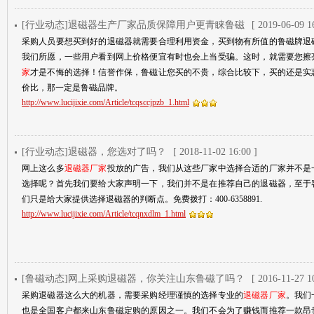
[行业动态]退磁器生产厂家品质保障用户更青睐鲁磁
[ 2019-06-09 1
采购人员要想买到好的退磁器就需要合理利用资金，买到物有所值的鲁磁牌退
我们所愿，一些用户看到网上价格便宜有时也会上当受骗。这时，就需要您擦
家
才是不悔的选择！信誉作保，鲁磁让您买的不贵，综合比较下，买的还是实
价比，那一定是鲁磁品牌。
http://www.lucijixie.com/Article/tcqsccjpzb_1.html
[行业动态]退磁器，您选对了吗？
[ 2018-11-02 16:00 ]
网上这么多
退磁器厂家
投放的广告，我们从这些厂家中选择合适的厂家并不是
选择呢？首先我们要给大家声明一下，我们并不是在推荐自己的退磁器，至于
们只是给大家提供选择退磁器的判断点。免费拨打：400-6358891.
http://www.lucijixie.com/Article/tcqnxdlm_1.html
[鲁磁动态]网上采购退磁器，你关注山东鲁磁了吗？
[ 2016-11-27 1
采购退磁器这么大的机器，需要采购经理谨慎的选择专业的
退磁器厂家
。我们
也是全国客户都来山东鲁磁定购的原因之一。我们不会为了赚钱而推荐一款昂