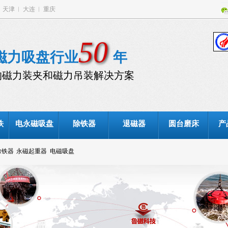
︱
天津
︱
大连
︱
重庆
50
磁力吸盘行业
年
的磁力装夹和磁力吊装解决方案
铁
电永磁吸盘
除铁器
退磁器
圆台磨床
产
除铁器
永磁起重器
电磁吸盘