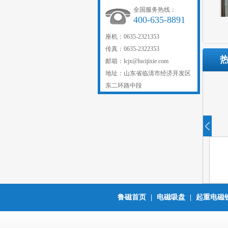
全国服务热线：
400-635-8891
座机：0635-2321353
传真：0635-2322353
邮箱：
lcjx@lucijixie.com
地址：山东省临清市经济开发区
东二环路中段
鲁磁首页
|
电磁吸盘
|
起重电磁