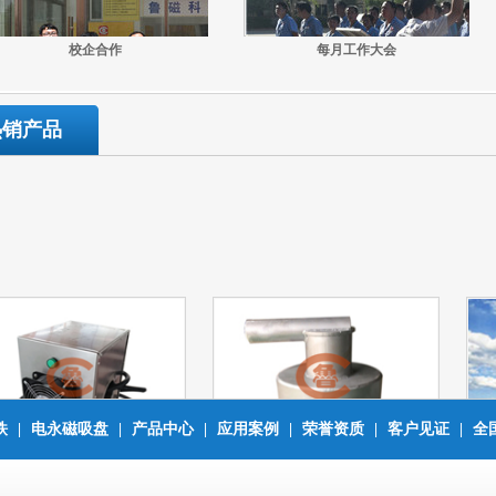
校企合作
每月工作大会
热销产品
铁
|
电永磁吸盘
|
产品中心
|
应用案例
|
荣誉资质
|
客户见证
|
全
不锈钢退磁器
耐高温铝水电磁铁CTQ-50