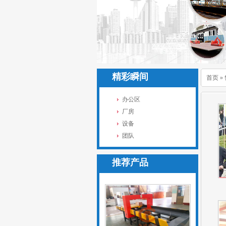
精彩瞬间
首页
»
办公区
厂房
设备
团队
推荐产品