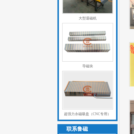
大型退磁机
导磁块
超强力永磁吸盘（CNC专用）
联系鲁磁