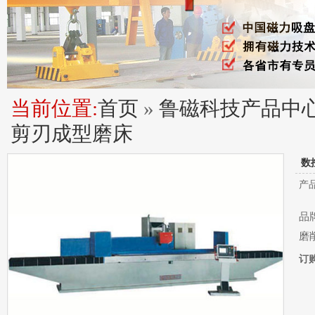
当前位置:
首页
»
鲁磁科技产品中
剪刃成型磨床
数
产
品牌
磨削
订