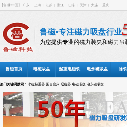
【鲁磁•中国】
广东
︳
上海
︱
江苏
｜
浙江
︱
山东
︱
天津
︱
大连
︱
重庆
鲁磁•专注磁力吸盘行业
为您提供专业的磁力装夹和磁力吊
鲁磁首页
电磁吸盘
起重电磁铁
电永磁吸盘
除
热门关键词搜索：
永磁起重器
圆台磨床
退磁器
电磁吸盘
电永磁吸盘