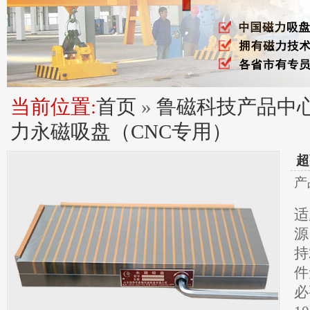
当前位置:
首页
»
鲁磁科技产品中
力永磁吸盘（CNC专用）
超
产
适
源
持
件
必