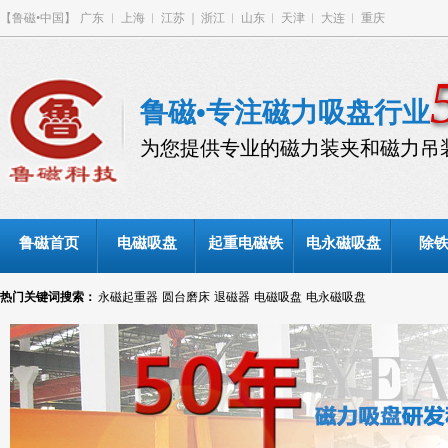
【鲁磁•中国】
广东
︳
上海
︱
江苏
｜
浙江
︱
山东
︱
天津
︱
大连
︱
重庆
鲁磁•专注磁力吸盘行业
为您提供专业的磁力装夹和磁力吊
鲁磁首页
电磁吸盘
起重电磁铁
电永磁吸盘
除
热门关键词搜索：
永磁起重器
圆台磨床
退磁器
电磁吸盘
电永磁吸盘