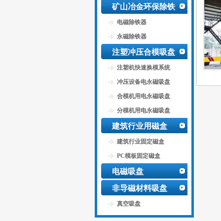
矿山冶金环保除铁
电磁除铁器
永磁除铁器
注塑冲压合模吸盘
注塑机快速换模系统
冲压设备电永磁吸盘
合模机用电永磁吸盘
分模机用电永磁吸盘
建筑行业用磁盒
建筑行业固定磁盒
PC模板固定磁盒
电磁吸盘
非导磁材料吸盘
真空吸盘