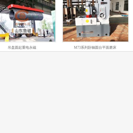
吊盘圆起重电永磁
M73系列卧轴圆台平面磨床