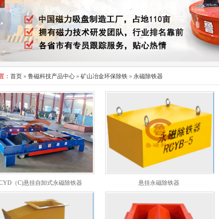
置：
首页
»
鲁磁科技产品中心
»
矿山冶金环保除铁
»
永磁除铁器
RCYD（C)悬挂自卸式永磁除铁器
悬挂永磁除铁器