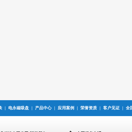
铁
|
电永磁吸盘
|
产品中心
|
应用案例
|
荣誉资质
|
客户见证
|
全