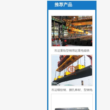
推荐产品
吊运重轨型钢用起重电磁铁
吊运螺纹钢、捆扎棒材、型钢电
磁铁