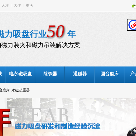
︱
天津
︱
大连
︱
重庆
50
磁力吸盘行业
年
的磁力装夹和磁力吊装解决方案
铁
电永磁吸盘
除铁器
退磁器
圆台磨床
产
台磨床
永磁起重器