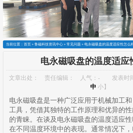
当前位置：
首页
»
鲁磁科技资讯中心
»
常见问题
»
电永磁吸盘的温度适应性怎么
电永磁吸盘的温度适应
文章出处：
责任编辑：
人气：
-
发表时间：
中
小
】
电永磁吸盘是一种广泛应用于机械加工和
工具，凭借其独特的工作原理和优异的性
的青睐。在谈及电永磁吸盘的温度适应性
在不同温度环境中的表现。通常情况下，