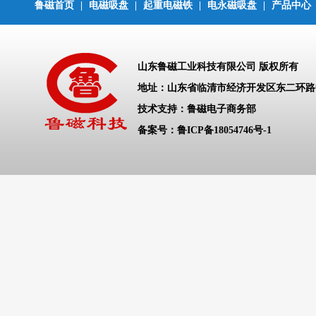
鲁磁首页
|
电磁吸盘
|
起重电磁铁
|
电永磁吸盘
|
产品中心
山东鲁磁工业科技有限公司 版权所有
地址：山东省临清市经济开发区东二环
技术支持：鲁磁电子商务部
备案号：
鲁ICP备18054746号-1