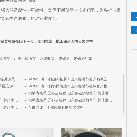
利解决超重吊运问题。
具
强大的适应性与可靠性。凭借不断创新与技术积累，为各行业提
业突破生产瓶颈，推动行业发展。
件吊装效率低问
下一篇：
实用指南：电永磁吊具的日常维护
磁吸盘
起重电磁吸盘
永磁吸盘
除铁器
退磁器厂家
精工提质，笃行致远｜山东鲁磁启动质量提升月晨会，筑牢品质根基
2026年5月25日融势拓新！山东鲁磁与客户精诚合作，共创未来
2026年5月25日聚力合创！山东鲁磁与客户匠心深耕，同筑华章
2026年5月22日协同筑远！山东鲁磁与桂林客户携手拓疆，共启新程
清明寄哀思 匠心启新程-山东鲁磁致敬坚守 共赴发展新篇
清明寄哀思 匠心启新程-山东鲁磁致敬坚守 共赴发展新篇
清明寄哀思 匠心启新程-山东鲁磁致敬坚守 共赴发展新篇
清明寄哀思 匠心启新程-山东鲁磁致敬坚守 共赴发展新篇
全面对比：电永磁吊具的显著优势