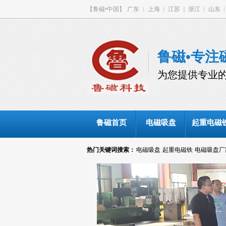
【鲁磁•中国】
广东
︳
上海
︱
江苏
｜
浙江
︱
山东
鲁磁•专注
为您提供专业
鲁磁首页
电磁吸盘
起重电磁
热门关键词搜索：
电磁吸盘
起重电磁铁
电磁吸盘厂