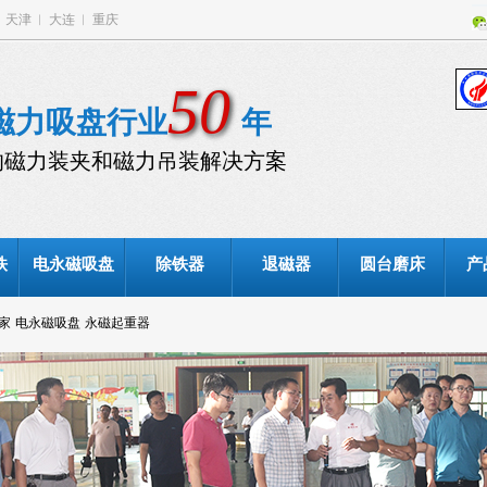
︱
天津
︱
大连
︱
重庆
50
磁力吸盘行业
年
的磁力装夹和磁力吊装解决方案
铁
电永磁吸盘
除铁器
退磁器
圆台磨床
产
家
电永磁吸盘
永磁起重器