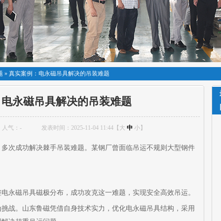
题
»
真实案例：电永磁吊具解决的吊装难题
：电永磁吊具解决的吊装难题
人气：
-
发表时间：2025-11-04 11:44【
大
中
小
】
，多次成功解决棘手吊装难题。某钢厂曾面临吊运不规则大型钢件
整电永磁吊具磁极分布，成功攻克这一难题，实现安全高效吊运。
为挑战。山东鲁磁凭借自身技术实力，优化电永磁吊具结构，采用