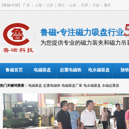
【鲁磁•中国】
广东
︳
上海
︱
江苏
｜
浙江
︱
山东
︱
天津
︱
大连
︱
重庆
鲁磁•专注磁力吸盘行业
为您提供专业的磁力装夹和磁力吊
鲁磁首页
电磁吸盘
起重电磁铁
电永磁吸盘
除
热门关键词搜索：
电磁吸盘
起重电磁铁
电磁吸盘厂家
电永磁吸盘
永磁起重器