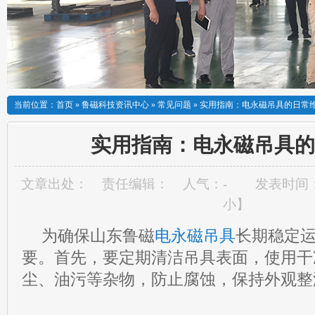
当前位置：
首页
»
鲁磁科技资讯中心
»
常见问题
»
实用指南：电永磁吊具的日常
实用指南：电永磁吊具的
文章出处：
责任编辑：
人气：
-
发表时间：20
小
】
为确保山东鲁磁
电永磁吊具
长期稳定
要。首先，要定期清洁吊具表面，使用干
尘、油污等杂物，防止腐蚀，保持外观整