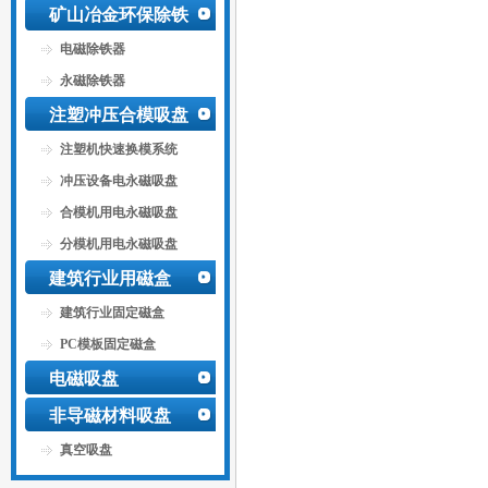
矿山冶金环保除铁
电磁除铁器
永磁除铁器
注塑冲压合模吸盘
注塑机快速换模系统
冲压设备电永磁吸盘
合模机用电永磁吸盘
分模机用电永磁吸盘
建筑行业用磁盒
建筑行业固定磁盒
PC模板固定磁盒
电磁吸盘
非导磁材料吸盘
真空吸盘