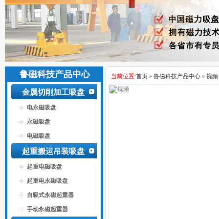
鲁磁科技产品中心
当前位置:
首页
»
鲁磁科技产品中心
»
视频
金属切削加工吸盘
电永磁吸盘
永磁吸盘
电磁吸盘
起重搬运吊装吸盘
起重电磁吸盘
起重电永磁吸盘
自吸式永磁起重器
手动永磁起重器