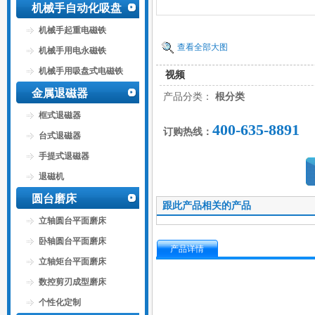
机械手自动化吸盘
机械手起重电磁铁
查看全部大图
机械手用电永磁铁
机械手用吸盘式电磁铁
视频
金属退磁器
产品分类：
根分类
框式退磁器
400-635-8891
订购热线：
台式退磁器
手提式退磁器
退磁机
圆台磨床
跟此产品相关的产品
立轴圆台平面磨床
卧轴圆台平面磨床
产品详情
立轴矩台平面磨床
数控剪刃成型磨床
个性化定制